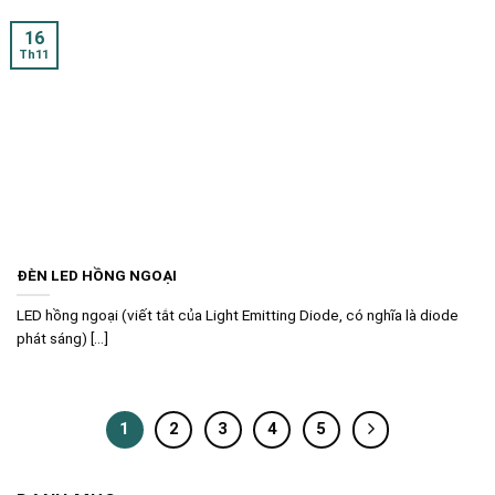
16
Th11
ĐÈN LED HỒNG NGOẠI
LED hồng ngoại (viết tắt của Light Emitting Diode, có nghĩa là diode
phát sáng) [...]
1
2
3
4
5