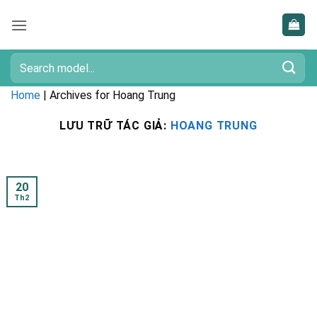
Bỏ
qua
nội
dung
Tìm
kiếm:
Home
|
Archives for Hoang Trung
LƯU TRỮ TÁC GIẢ:
HOANG TRUNG
20
Th2