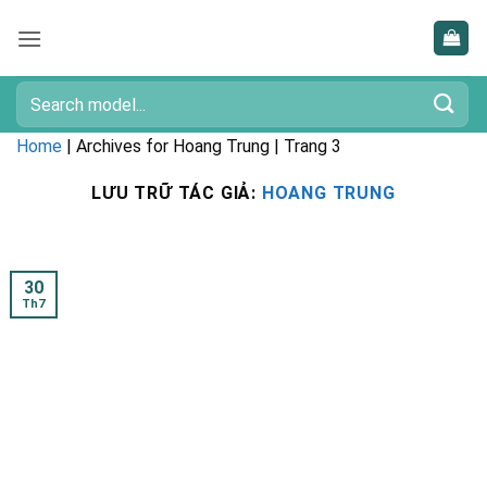
Bỏ
qua
nội
dung
Tìm
kiếm:
Home
|
Archives for Hoang Trung
|
Trang 3
LƯU TRỮ TÁC GIẢ:
HOANG TRUNG
30
Th7