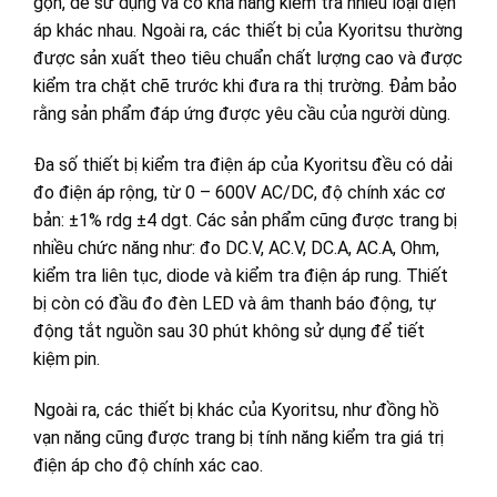
gọn, dễ sử dụng và có khả năng kiểm tra nhiều loại điện
áp khác nhau. Ngoài ra, các thiết bị của Kyoritsu thường
được sản xuất theo tiêu chuẩn chất lượng cao và được
kiểm tra chặt chẽ trước khi đưa ra thị trường. Đảm bảo
rằng sản phẩm đáp ứng được yêu cầu của người dùng.
Đa số thiết bị kiểm tra điện áp của Kyoritsu đều có dải
đo điện áp rộng, từ 0 – 600V AC/DC, độ chính xác cơ
bản: ±1% rdg ±4 dgt. Các sản phẩm cũng được trang bị
nhiều chức năng như: đo DC.V, AC.V, DC.A, AC.A, Ohm,
kiểm tra liên tục, diode và kiểm tra điện áp rung. Thiết
bị còn có đầu đo đèn LED và âm thanh báo động, tự
động tắt nguồn sau 30 phút không sử dụng để tiết
kiệm pin.
Ngoài ra, các thiết bị khác của Kyoritsu, như đồng hồ
vạn năng cũng được trang bị tính năng kiểm tra giá trị
điện áp cho độ chính xác cao.