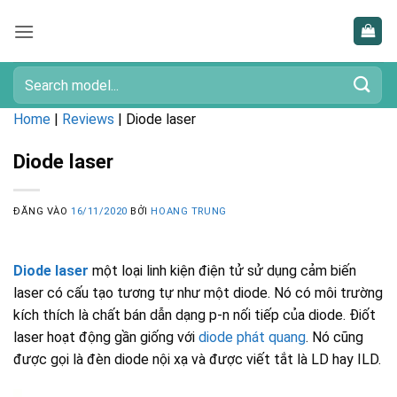
Bỏ
qua
nội
dung
Tìm
kiếm:
Home
|
Reviews
|
Diode laser
Diode laser
ĐĂNG VÀO
16/11/2020
BỞI
HOANG TRUNG
Diode laser
một loại linh kiện điện tử sử dụng cảm biến
laser có cấu tạo tương tự như một diode. Nó có môi trường
kích thích là chất bán dẫn dạng p-n nối tiếp của diode. Điốt
laser hoạt động gần giống với
diode phát quang
. Nó cũng
được gọi là đèn diode nội xạ và được viết tắt là LD hay ILD.