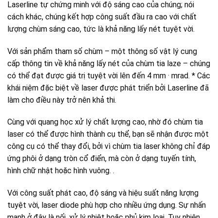
Laserline tự chứng minh với độ sáng cao của chúng; nói
cách khác, chúng kết hợp công suất đầu ra cao với chất
lượng chùm sáng cao, tức là khả năng lấy nét tuyệt vời.
Với sản phẩm tham số chùm – một thông số vật lý cung
cấp thông tin về khả năng lấy nét của chùm tia laze – chúng
có thể đạt được giá trị tuyệt vời lên đến 4 mm · mrad. * Các
khái niệm đặc biệt về laser được phát triển bởi Laserline đã
làm cho điều này trở nên khả thi.
Cùng với quang học xử lý chất lượng cao, nhờ đó chùm tia
laser có thể được hình thành cụ thể, bạn sẽ nhận được một
công cụ có thể thay đổi, bởi vì chùm tia laser không chỉ đáp
ứng phôi ở dạng tròn cổ điển, mà còn ở dạng tuyến tính,
hình chữ nhật hoặc hình vuông. .
Với công suất phát cao, độ sáng và hiệu suất năng lượng
tuyệt vời, laser diode phù hợp cho nhiều ứng dụng. Sự nhấn
mạnh ở đây là nối, xử lý nhiệt hoặc phủ kim loại. Tuy nhiên,