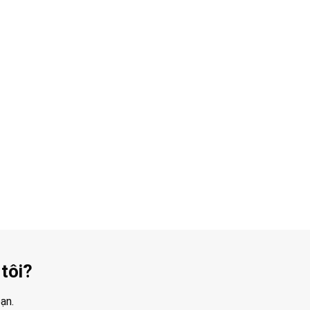
tôi?
ạn.