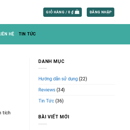
GIỎ HÀNG /
0
₫
ĐĂNG NHẬP
LIÊN HỆ
TIN TỨC
DANH MỤC
Hướng dẫn sử dụng
(22)
Reviews
(34)
Tin Tức
(36)
 tích
BÀI VIẾT MỚI