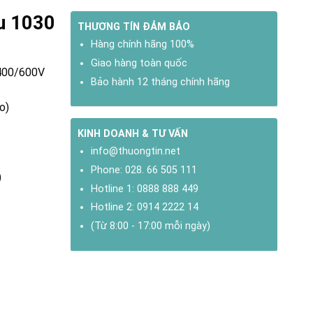
su 1030
THƯƠNG TÍN ĐẢM BẢO
Hàng chính hãng 100%
Giao hàng toàn quốc
/400/600V
Bảo hành 12 tháng chính hãng
o)
KINH DOANH & TƯ VẤN
info@thuongtin.net
Phone:
028. 66 505 111
)
Hotline 1:
0888 888 449
Hotline 2:
0914 2222 14
(Từ 8:00 - 17:00 mỗi ngày)