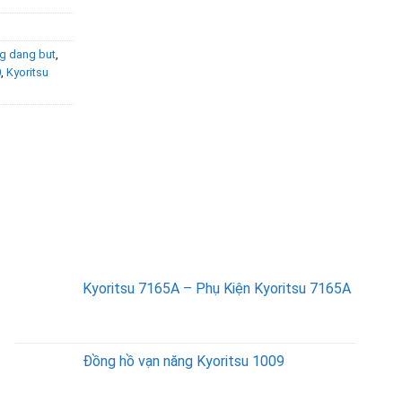
g dang but
,
0
,
Kyoritsu
SẢN PHẨM BÁN CHẠY
Kyoritsu 7165A – Phụ Kiện Kyoritsu 7165A
Đồng hồ vạn năng Kyoritsu 1009