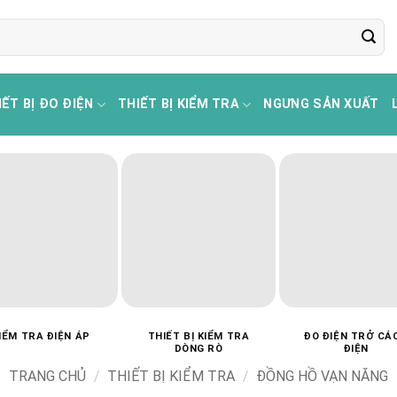
IẾT BỊ ĐO ĐIỆN
THIẾT BỊ KIỂM TRA
NGƯNG SẢN XUẤT
IỂM TRA ĐIỆN ÁP
THIẾT BỊ KIỂM TRA
ĐO ĐIỆN TRỞ CÁ
DÒNG RÒ
ĐIỆN
TRANG CHỦ
/
THIẾT BỊ KIỂM TRA
/
ĐỒNG HỒ VẠN NĂNG