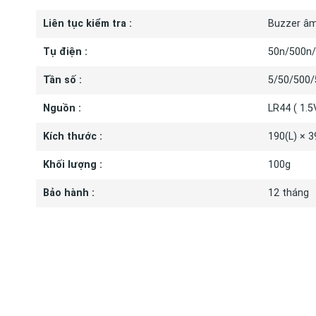
Liên tục kiểm tra :
Buzzer âm 
Tụ điện :
50n/500n/
Tần số :
5/50/500/
Nguồn :
LR44 ( 1.5
Kích thước :
190(L) × 
Khối lượng :
100g
Bảo hành :
12 tháng