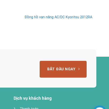
Đồng hồ vạn năng AC/DC Kyoritsu 2012RA
Đồng
BẮT ĐẦU NGAY
Dịch vụ khách hàng
Thanh toán