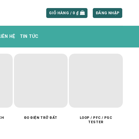
GIỎ HÀNG /
0
₫
ĐĂNG NHẬP
LIÊN HỆ
TIN TỨC
CH
ĐO ĐIỆN TRỞ ĐẤT
LOOP / PFC / PSC
MÁ
TESTER