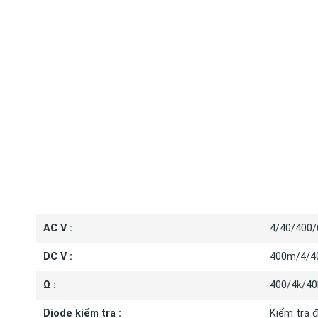
THÔNG S
AC V :
4/40/400/
DC V :
400m/4/40
Ω :
400/4k/40
Diode kiểm tra :
Kiểm tra đ