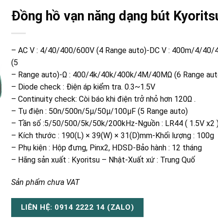
Đồng hồ vạn năng dạng bút Kyorit
– AC V : 4/40/400/600V (4 Range auto)-DC V : 400m/4/40
(5
– Range auto)-Ω : 400/4k/40k/400k/4M/40MΩ (6 Range aut
– Diode check : Điện áp kiểm tra. 0.3~1.5V
– Continuity check: Còi báo khi điện trở nhỏ hơn 120Ω .
– Tụ điện : 50n/500n/5µ/50µ/100µF (5 Range auto)
– Tần số :5/50/500/5k/50k/200kHz-Nguồn : LR44 ( 1.5V x2 
– Kích thước : 190(L) × 39(W) × 31(D)mm-Khối lượng : 100g
– Phụ kiện : Hộp đưng, Pinx2, HDSD-Bảo hành : 12 tháng
– Hãng sản xuất : Kyoritsu – Nhật-Xuất xứ : Trung Quố
Sản phẩm chưa VAT
LIÊN HỆ: 0914 2222 14 (ZALO)