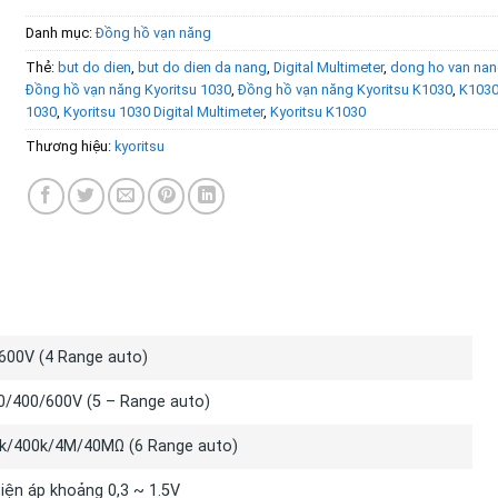
Danh mục:
Đồng hồ vạn năng
Thẻ:
but do dien
,
but do dien da nang
,
Digital Multimeter
,
dong ho van nan
Đồng hồ vạn năng Kyoritsu 1030
,
Đồng hồ vạn năng Kyoritsu K1030
,
K103
1030
,
Kyoritsu 1030 Digital Multimeter
,
Kyoritsu K1030
Thương hiệu:
kyoritsu
Ố KỸ THUẬT
600V (4 Range auto)
/400/600V (5 – Range auto)
k/400k/4M/40MΩ (6 Range auto)
iện áp khoảng 0,3 ~ 1.5V