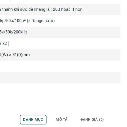
thanh khi sức đề kháng là 120Ω hoặc ít hơn.
5µ/50µ/100µF (5 Range auto)
5k/50k/200kHz
V x2 )
39(W) × 31(D)mm
DANH MỤC
MÔ TẢ
ĐÁNH GIÁ (0)