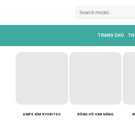
Bỏ
Tìm
qua
kiếm:
nội
dung
TRANG CHỦ
TH
AMPE KÌM KYORITSU
ĐỒNG HỒ VẠN NĂNG
K