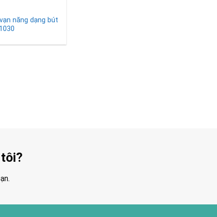
vạn năng dạng bút
 1030
tôi?
ạn.