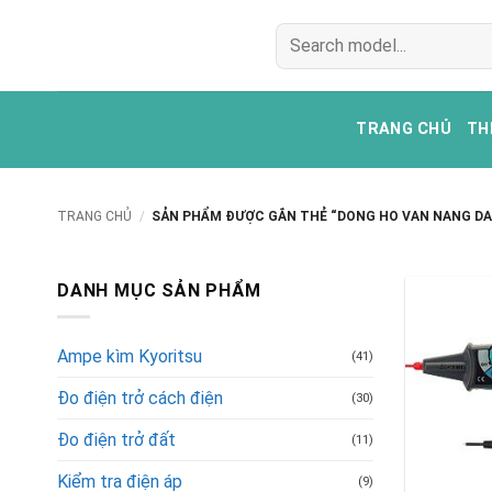
Bỏ
Tìm
qua
kiếm:
nội
dung
TRANG CHỦ
TH
TRANG CHỦ
/
SẢN PHẨM ĐƯỢC GẮN THẺ “DONG HO VAN NANG DA
DANH MỤC SẢN PHẨM
Ampe kìm Kyoritsu
(41)
Đo điện trở cách điện
(30)
Đo điện trở đất
(11)
Kiểm tra điện áp
(9)