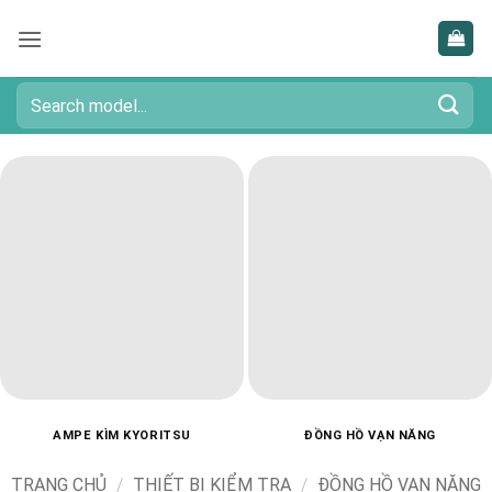
Bỏ
qua
nội
dung
Tìm
kiếm:
AMPE KÌM KYORITSU
ĐỒNG HỒ VẠN NĂNG
TRANG CHỦ
/
THIẾT BỊ KIỂM TRA
/
ĐỒNG HỒ VẠN NĂNG