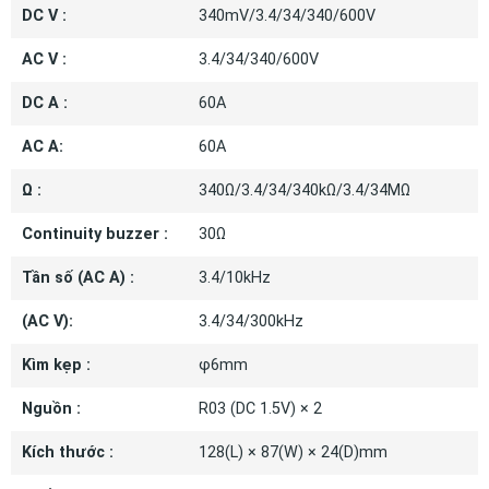
DC V :
340mV/3.4/34/340/600V
AC V :
3.4/34/340/600V
DC A :
60A
AC A:
60A
Ω :
340Ω/3.4/34/340kΩ/3.4/34MΩ
Continuity buzzer :
30Ω
Tần số (AC A) :
3.4/10kHz
(AC V):
3.4/34/300kHz
Kìm kẹp :
φ6mm
Nguồn :
R03 (DC 1.5V) × 2
Kích thước :
128(L) × 87(W) × 24(D)mm