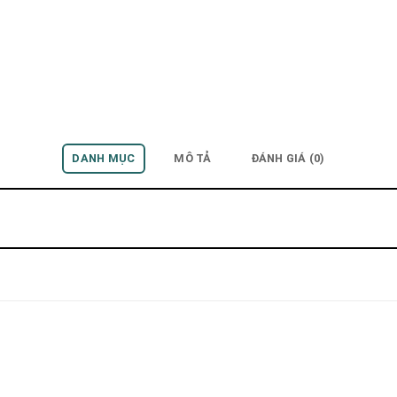
DANH MỤC
MÔ TẢ
ĐÁNH GIÁ (0)