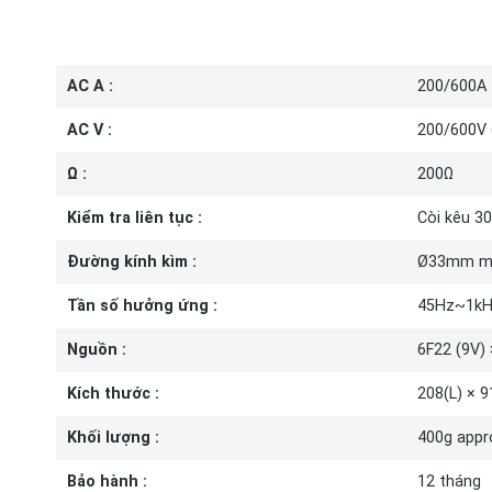
THÔNG S
AC A :
200/600A
AC V :
200/600V 
Ω :
200Ω
Kiểm tra liên tục :
Còi kêu 3
Đường kính kìm :
Ø33mm m
Tần số hưởng ứng :
45Hz~1kH
Nguồn :
6F22 (9V) 
Kích thước :
208(L) × 
Khối lượng :
400g appr
Bảo hành :
12 tháng