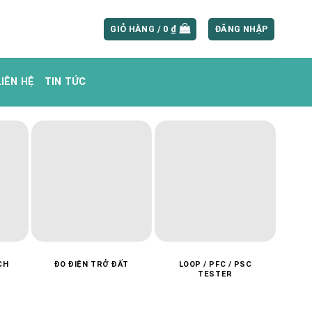
GIỎ HÀNG /
0
₫
ĐĂNG NHẬP
LIÊN HỆ
TIN TỨC
CH
ĐO ĐIỆN TRỞ ĐẤT
LOOP / PFC / PSC
MÁ
TESTER