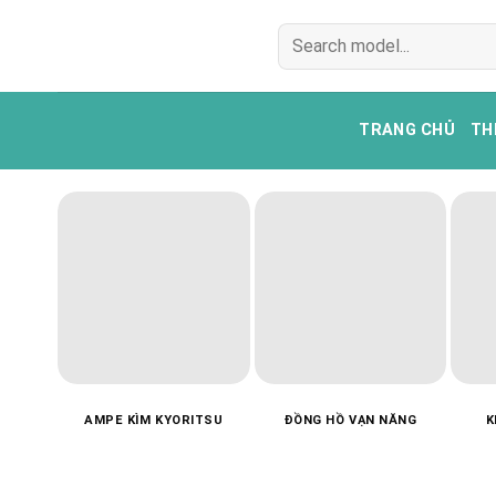
Bỏ
Tìm
qua
kiếm:
nội
dung
TRANG CHỦ
TH
AMPE KÌM KYORITSU
ĐỒNG HỒ VẠN NĂNG
K