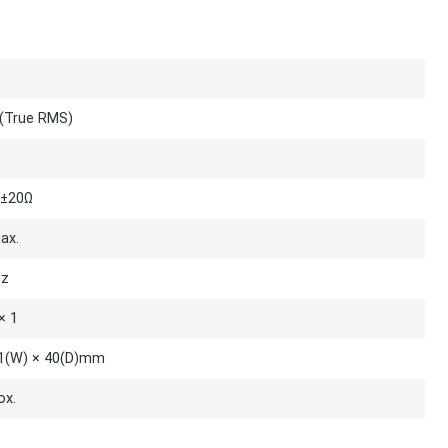
Ố KỸ THUẬT
(True RMS)
0±20Ω
ax.
z
× 1
91(W) × 40(D)mm
ox.