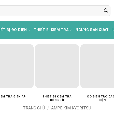
IẾT BỊ ĐO ĐIỆN
THIẾT BỊ KIỂM TRA
NGƯNG SẢN XUẤT
IỂM TRA ĐIỆN ÁP
THIẾT BỊ KIỂM TRA
ĐO ĐIỆN TRỞ CÁ
DÒNG RÒ
ĐIỆN
TRANG CHỦ
/
AMPE KÌM KYORITSU