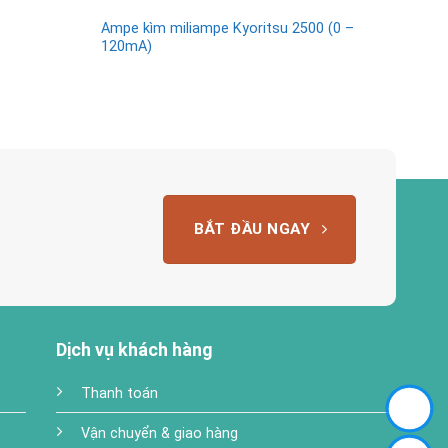
Ampe kìm miliampe Kyoritsu 2500 (0 –
Ampe
120mA)
BẮT ĐẦU NGAY
Dịch vụ khách hàng
Thanh toán
Vận chuyển & giao hàng