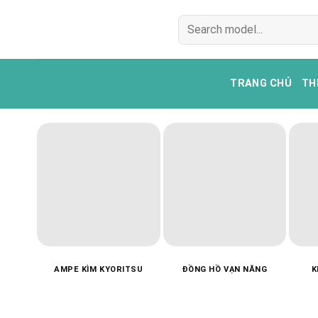
Bỏ
Tìm
qua
kiếm:
nội
dung
TRANG CHỦ
TH
AMPE KÌM KYORITSU
ĐỒNG HỒ VẠN NĂNG
K