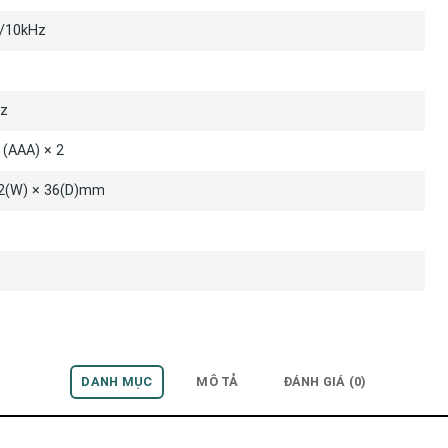
/10kHz
z
 (AAA) × 2
82(W) × 36(D)mm
DANH MỤC
MÔ TẢ
ĐÁNH GIÁ (0)