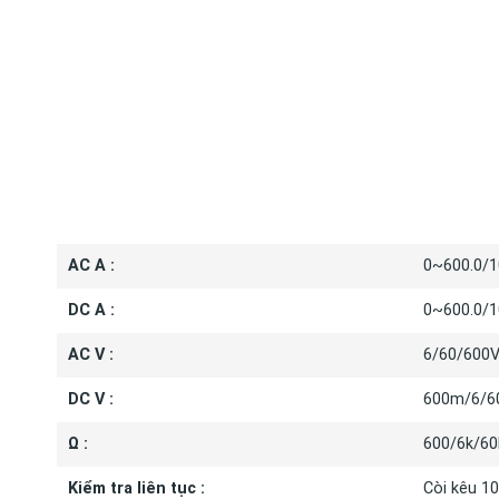
THÔNG S
AC A :
0~600.0/
DC A :
0~600.0/
AC V :
6/60/600
DC V :
600m/6/6
Ω :
600/6k/6
Kiểm tra liên tục :
Còi kêu 1