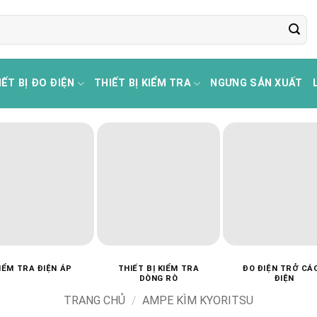
IẾT BỊ ĐO ĐIỆN
THIẾT BỊ KIỂM TRA
NGƯNG SẢN XUẤT
IỂM TRA ĐIỆN ÁP
THIẾT BỊ KIỂM TRA
ĐO ĐIỆN TRỞ CÁ
DÒNG RÒ
ĐIỆN
TRANG CHỦ
/
AMPE KÌM KYORITSU