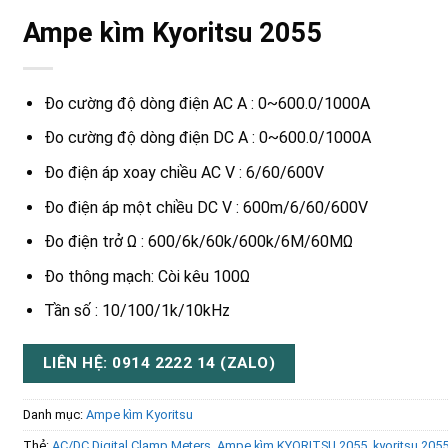
Ampe kìm Kyoritsu 2055
Đo cường độ dòng điện AC A : 0~600.0/1000A
Đo cường độ dòng điện DC A : 0~600.0/1000A
Đo điện áp xoay chiều AC V : 6/60/600V
Đo điện áp một chiều DC V : 600m/6/60/600V
Đo điện trở Ω : 600/6k/60k/600k/6M/60MΩ
Đo thông mạch: Còi kêu 100Ω
Tần số : 10/100/1k/10kHz
LIÊN HỆ: 0914 2222 14 (ZALO)
Danh mục:
Ampe kìm Kyoritsu
Thẻ:
AC/DC Digital Clamp Meters
,
Ampe kìm KYORITSU 2055
,
kyoritsu 205