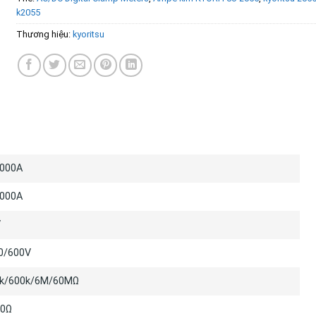
k2055
Thương hiệu:
kyoritsu
Ố KỸ THUẬT
1000A
1000A
V
0/600V
0k/600k/6M/60MΩ
00Ω