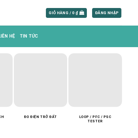
GIỎ HÀNG /
0
₫
ĐĂNG NHẬP
LIÊN HỆ
TIN TỨC
CH
ĐO ĐIỆN TRỞ ĐẤT
LOOP / PFC / PSC
MÁ
TESTER