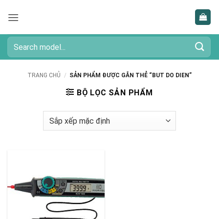
Bỏ
qua
nội
dung
Tìm
kiếm:
TRANG CHỦ
/
SẢN PHẨM ĐƯỢC GẮN THẺ “BUT DO DIEN”
BỘ LỌC SẢN PHẨM