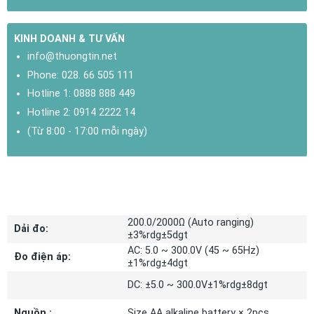
KINH DOANH & TƯ VẤN
info@thuongtin.net
Phone:
028. 66 505 111
Hotline 1:
0888 888 449
Hotline 2:
0914 2222 14
(Từ 8:00 - 17:00 mỗi ngày)
THÔNG SỐ KỸ THUẬT
200.0/2000Ω (Auto ranging)
Dải đo:
±3%rdg±5dgt
AC: 5.0 ~ 300.0V (45 ~ 65Hz)
Đo điện áp:
±1%rdg±4dgt
DC: ±5.0 ~ 300.0V±1%rdg±8dgt
Nguồn :
Size AA alkaline battery × 2pcs