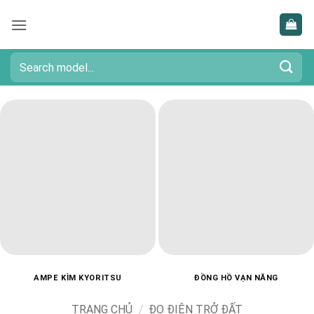
Bỏ
qua
nội
dung
Tìm
kiếm:
AMPE KÌM KYORITSU
ĐỒNG HỒ VẠN NĂNG
TRANG CHỦ
/
ĐO ĐIỆN TRỞ ĐẤT