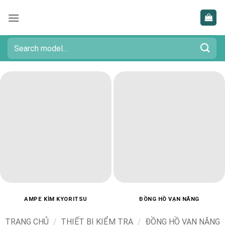
Bỏ
qua
nội
dung
Tìm
kiếm:
AMPE KÌM KYORITSU
ĐỒNG HỒ VẠN NĂNG
TRANG CHỦ
/
THIẾT BỊ KIỂM TRA
/
ĐỒNG HỒ VẠN NĂNG