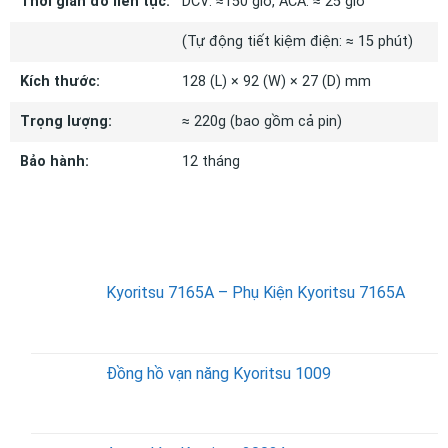
Thời gian đo liên tục:
DCV: ≈150 giờ, ACA: ≈ 25 giờ
(Tự động tiết kiệm điện: ≈ 15 phút)
Kích thước:
128 (L) × 92 (W) × 27 (D) mm
Trọng lượng:
≈ 220g (bao gồm cả pin)
Bảo hành:
12 tháng
SẢN PHẨM BÁN CHẠY
Kyoritsu 7165A – Phụ Kiện Kyoritsu 7165A
Đồng hồ vạn năng Kyoritsu 1009