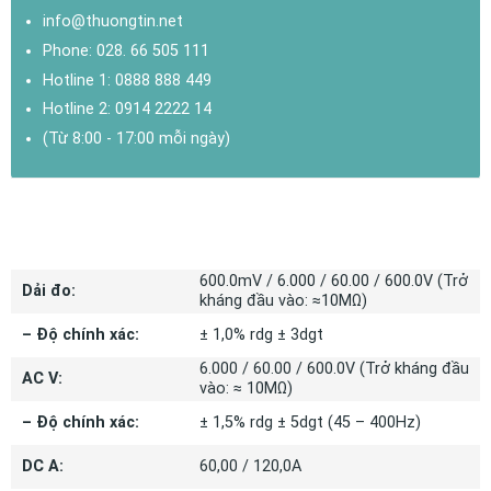
info@thuongtin.net
Phone:
028. 66 505 111
Hotline 1:
0888 888 449
Hotline 2:
0914 2222 14
(Từ 8:00 - 17:00 mỗi ngày)
THÔNG SỐ KỸ THUẬT
600.0mV / 6.000 / 60.00 / 600.0V (Trở
Dải đo:
kháng đầu vào: ≈10MΩ)
– Độ chính xác:
± 1,0% rdg ± 3dgt
6.000 / 60.00 / 600.0V (Trở kháng đầu
AC V:
vào: ≈ 10MΩ)
– Độ chính xác:
± 1,5% rdg ± 5dgt (45 – 400Hz)
DC A:
60,00 / 120,0A