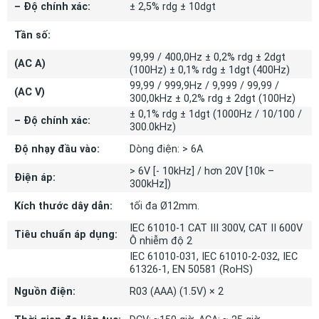
– Độ chính xác:
± 2,5% rdg ± 10dgt
Tần số:
99,99 / 400,0Hz ± 0,2% rdg ± 2dgt
(AC A)
(100Hz) ± 0,1% rdg ± 1dgt (400Hz)
99,99 / 999,9Hz / 9,999 / 99,99 /
(AC V)
300,0kHz ± 0,2% rdg ± 2dgt (100Hz)
± 0,1% rdg ± 1dgt (1000Hz / 10/100 /
– Độ chính xác:
300.0kHz)
Độ nhạy đầu vào:
Dòng điện: > 6A
> 6V [- 10kHz] / hơn 20V [10k –
Điện áp:
300kHz])
Kích thước dây dẫn:
tối đa Ø12mm.
IEC 61010-1 CAT III 300V, CAT II 600V
Tiêu chuẩn áp dụng:
Ô nhiễm độ 2
IEC 61010-031, IEC 61010-2-032, IEC
61326-1, EN 50581 (RoHS)
Nguồn điện:
R03 (AAA) (1.5V) × 2