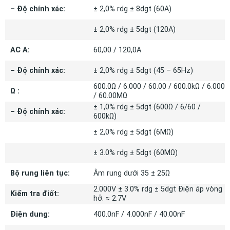
– Độ chính xác:
± 2,0% rdg ± 8dgt (60A)
± 2,0% rdg ± 5dgt (120A)
AC A:
60,00 / 120,0A
– Độ chính xác:
± 2,0% rdg ± 5dgt (45 – 65Hz)
600.0Ω / 6.000 / 60.00 / 600.0kΩ / 6.000
Ω :
/ 60.00MΩ
± 1,0% rdg ± 5dgt (600Ω / 6/60 /
– Độ chính xác:
600kΩ)
± 2,0% rdg ± 5dgt (6MΩ)
± 3.0% rdg ± 5dgt (60MΩ)
Bộ rung liên tục:
Âm rung dưới 35 ± 25Ω
2.000V ± 3.0% rdg ± 5dgt Điện áp vòng
Kiểm tra điốt:
hở: ≈ 2.7V
Điện dung:
400.0nF / 4.000nF / 40.00nF