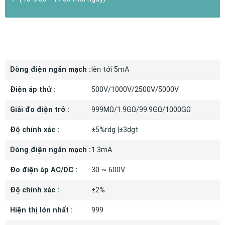
THÔNG SỐ KỸ THUẬT
Dòng điện ngắn mạch :
lên tới 5mA
Điện áp thử :
500V/1000V/2500V/5000V
Giải đo điện trở :
999MΩ/1.9GΩ/99.9GΩ/1000GΩ
Độ chính xác :
±5%rdg |±3dgt
Dòng điện ngắn mạch :
1.3mA
Đo điện áp AC/DC :
30 ~ 600V
Độ chính xác :
±2%
Hiện thị lớn nhất :
999