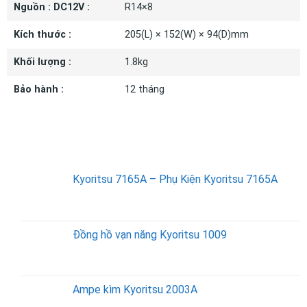
Nguồn : DC12V :
R14×8
Kích thước :
205(L) × 152(W) × 94(D)mm
Khối lượng :
1.8kg
Bảo hành :
12 tháng
SẢN PHẨM BÁN CHẠY
Kyoritsu 7165A – Phụ Kiện Kyoritsu 7165A
Đồng hồ vạn năng Kyoritsu 1009
Ampe kìm Kyoritsu 2003A