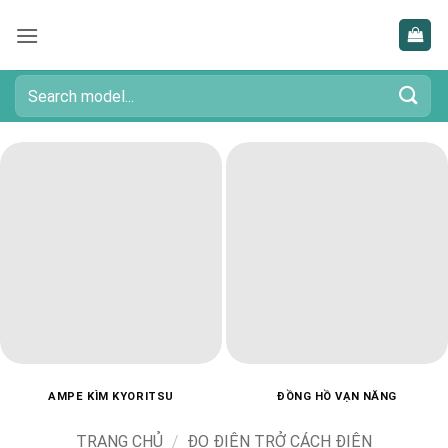
Bỏ
qua
nội
dung
Tìm
kiếm:
AMPE KÌM KYORITSU
ĐỒNG HỒ VẠN NĂNG
TRANG CHỦ
/
ĐO ĐIỆN TRỞ CÁCH ĐIỆN