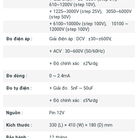
610~1200V (step 10V),
+ 1225~3000V (step 25V), 3050~6000V
(step 50V)
+ 6100~10000v (step 100V), 10100 ~
12000V (step 100V)
Đo điện áp :
Giải điện áp : DCV : ±30~±600V,
+ ACV : 30~600V (50/60Hz)
+ Độ chính xác : ±2%rdg
Đo dòng :
0 ~ 2.4mA
Đo tụ điện :
+ Giải đo : 5nF ~ 50uF
+ Độ chính xác : ±5%rdg
Nguồn :
Pin 12V
Kích thước :
330 (L) × 410 (W) × 180 (D) mm
Bảo hành :
12 tháng