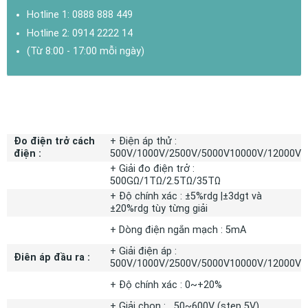
Hotline 1:
0888 888 449
Hotline 2:
0914 2222 14
(Từ 8:00 - 17:00 mỗi ngày)
THÔNG SỐ KỸ THUẬT
Đo điện trở cách
+ Điện áp thử :
điện :
500V/1000V/2500V/5000V10000V/12000V
+ Giải đo điện trở :
500GΩ/1TΩ/2.5TΩ/35TΩ
+ Độ chính xác : ±5%rdg |±3dgt và
±20%rdg tùy từng giải
+ Dòng điện ngắn mạch : 5mA
+ Giải điện áp :
Điên áp đầu ra :
500V/1000V/2500V/5000V10000V/12000V
+ Độ chính xác : 0~+20%
+ Giải chọn : 50~600V (step 5V),