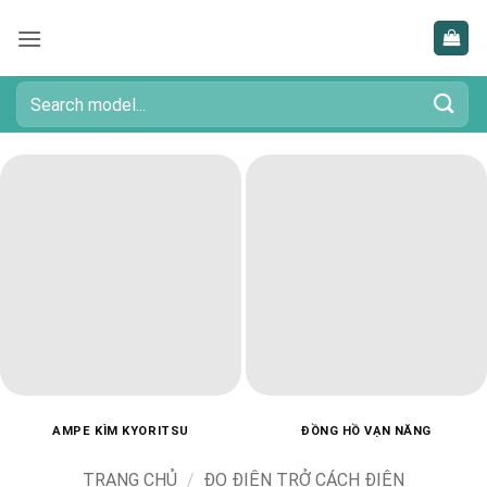
Bỏ
qua
nội
dung
Tìm
kiếm:
AMPE KÌM KYORITSU
ĐỒNG HỒ VẠN NĂNG
TRANG CHỦ
/
ĐO ĐIỆN TRỞ CÁCH ĐIỆN