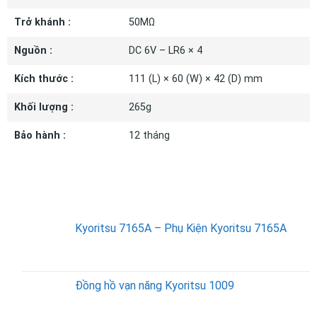
Trở khánh :
50MΩ
Nguồn :
DC 6V – LR6 × 4
Kích thước :
111 (L) × 60 (W) × 42 (D) mm
Khối lượng :
265g
Bảo hành :
12 tháng
SẢN PHẨM BÁN CHẠY
Kyoritsu 7165A – Phụ Kiện Kyoritsu 7165A
Đồng hồ vạn năng Kyoritsu 1009