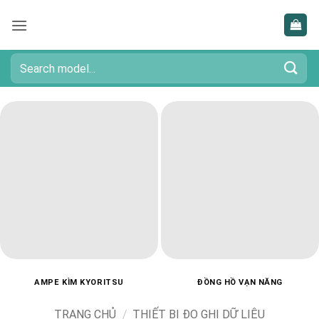
Bỏ
qua
nội
dung
Tìm
kiếm:
AMPE KÌM KYORITSU
ĐỒNG HỒ VẠN NĂNG
TRANG CHỦ
/
THIẾT BỊ ĐO GHI DỮ LIỆU