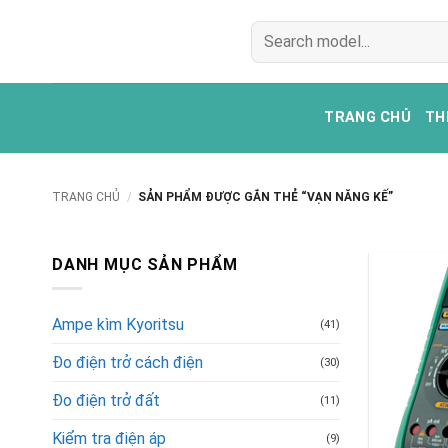
Bỏ
Tìm
qua
kiếm:
nội
dung
TRANG CHỦ
TH
TRANG CHỦ
/
SẢN PHẨM ĐƯỢC GẮN THẺ “VẠN NĂNG KẾ”
DANH MỤC SẢN PHẨM
Ampe kìm Kyoritsu
(41)
Đo điện trở cách điện
(30)
Đo điện trở đất
(11)
Kiểm tra điện áp
(9)