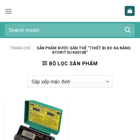
Bỏ
qua
nội
dung
Tìm
kiếm:
TRANG CHỦ
/
SẢN PHẨM ĐƯỢC GẮN THẺ “THIẾT BỊ ĐO ĐA NĂNG
KYORITSU K6010B”
BỘ LỌC SẢN PHẨM