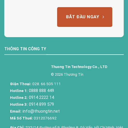
BẮT ĐẦU NGAY
THÔNG TIN CÔNG TY
Thuong Tin Technology Co., LTD
© 2026 Thương Tín
Điện Thoại:
028. 66 505 111
0888 888 449
Hotline 1:
0914 2222 14
Hotline 2:
0914 899 579
Hotline 3:
info@thuongtin.net
Email:
Mã Số Thuế:
0312076692
Địa Chỉ:
232/14 Đường số 9, Phường 8, Gò Vấp, Hồ Chí Minh, Việt