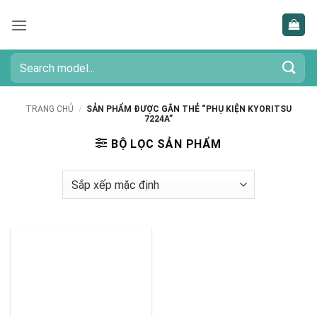
Bỏ
qua
nội
dung
Tìm
kiếm:
TRANG CHỦ
/
SẢN PHẨM ĐƯỢC GẮN THẺ “PHỤ KIỆN KYORITSU
7224A”
BỘ LỌC SẢN PHẨM