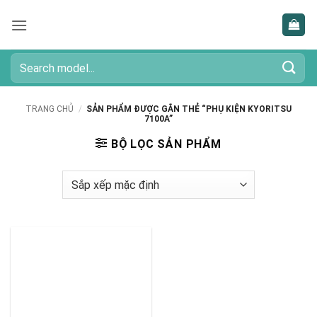
Bỏ
qua
nội
dung
Tìm
kiếm:
TRANG CHỦ
/
SẢN PHẨM ĐƯỢC GẮN THẺ “PHỤ KIỆN KYORITSU
7100A”
BỘ LỌC SẢN PHẨM