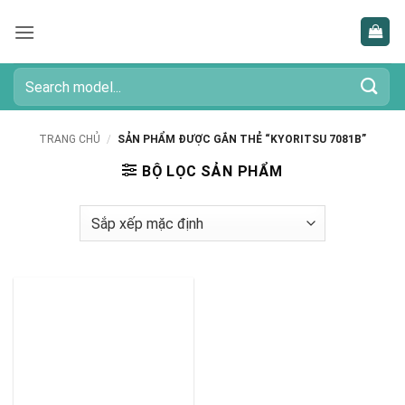
Bỏ
qua
nội
dung
Tìm
kiếm:
TRANG CHỦ
/
SẢN PHẨM ĐƯỢC GẮN THẺ “KYORITSU 7081B”
BỘ LỌC SẢN PHẨM