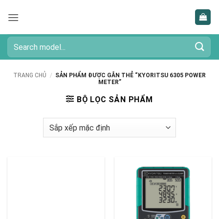
Bỏ
qua
nội
dung
Tìm
kiếm:
TRANG CHỦ
/
SẢN PHẨM ĐƯỢC GẮN THẺ “KYORITSU 6305 POWER
METER”
BỘ LỌC SẢN PHẨM