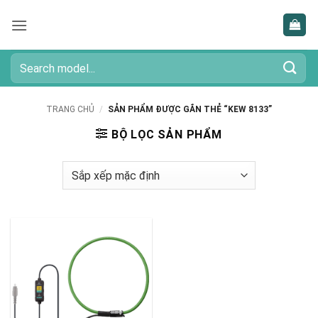
Bỏ
qua
nội
dung
Tìm
kiếm:
TRANG CHỦ
/
SẢN PHẨM ĐƯỢC GẮN THẺ “KEW 8133”
BỘ LỌC SẢN PHẨM