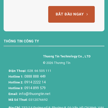
BẮT ĐẦU NGAY
THÔNG TIN CÔNG TY
Thuong Tin Technology Co., LTD
© 2026 Thương Tín
Điện Thoại:
028. 66 505 111
0888 888 449
Hotline 1:
0914 2222 14
Hotline 2:
0914 899 579
Hotline 3:
info@thuongtin.net
Email:
Mã Số Thuế:
0312076692
Địa Chỉ:
232/14 Đường số 9, Phường 8, Gò Vấp, Hồ Chí Minh, Việt