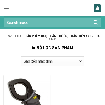
Bỏ
qua
nội
dung
Tìm
kiếm:
TRANG CHỦ
/
SẢN PHẨM ĐƯỢC GẮN THẺ “KẸP CẢM BIẾN KYORITSU
8147”
BỘ LỌC SẢN PHẨM