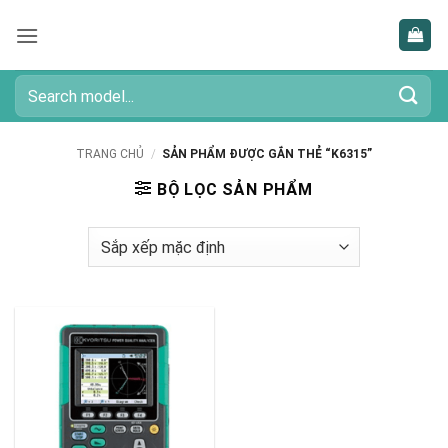
Bỏ
qua
nội
dung
Tìm
kiếm:
TRANG CHỦ
/
SẢN PHẨM ĐƯỢC GẮN THẺ “K6315”
BỘ LỌC SẢN PHẨM