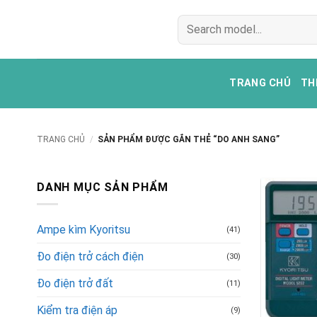
Bỏ
Tìm
qua
kiếm:
nội
dung
TRANG CHỦ
TH
TRANG CHỦ
/
SẢN PHẨM ĐƯỢC GẮN THẺ “DO ANH SANG”
DANH MỤC SẢN PHẨM
Ampe kìm Kyoritsu
(41)
Đo điện trở cách điện
(30)
Đo điện trở đất
(11)
Kiểm tra điện áp
(9)