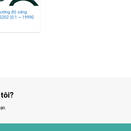
ường độ sáng
5202 (0.1 ~ 19990
tôi?
ạn.