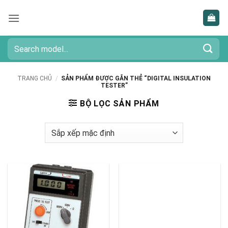
Bỏ
qua
nội
dung
Tìm
kiếm:
TRANG CHỦ
/
SẢN PHẨM ĐƯỢC GẮN THẺ “DIGITAL INSULATION
TESTER”
BỘ LỌC SẢN PHẨM