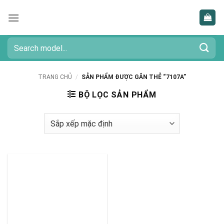
Bỏ
qua
nội
dung
Tìm
kiếm:
TRANG CHỦ
/
SẢN PHẨM ĐƯỢC GẮN THẺ “7107A”
BỘ LỌC SẢN PHẨM