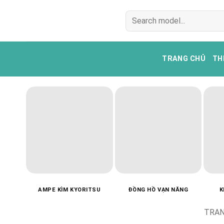
Bỏ
Tìm
qua
kiếm:
nội
dung
TRANG CHỦ
TH
AMPE KÌM KYORITSU
ĐỒNG HỒ VẠN NĂNG
K
TRAN