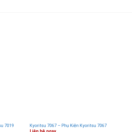
su 7019
Kyoritsu 7067 – Phụ Kiện Kyoritsu 7067
Kyor
Liên hệ ngay