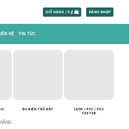
GIỎ HÀNG /
0
₫
ĐĂNG NHẬP
LIÊN HỆ
TIN TỨC
CH
ĐO ĐIỆN TRỞ ĐẤT
LOOP / PFC / PSC
MÁ
TESTER
 HÃNG