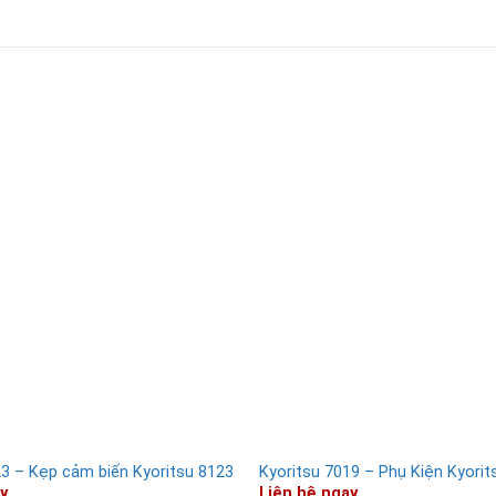
23 – Kẹp cảm biến Kyoritsu 8123
Kyoritsu 7019 – Phụ Kiện Kyorit
y
Liên hệ ngay