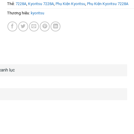
Thẻ:
7228A
,
Kyoritsu 7228A
,
Phụ Kiện Kyoritsu
,
Phụ Kiện Kyoritsu 7228A
Thương hiệu:
kyoritsu
Ố KỸ THUẬT
xanh lục