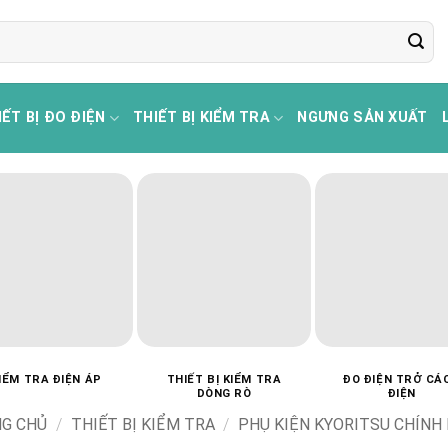
IẾT BỊ ĐO ĐIỆN
THIẾT BỊ KIỂM TRA
NGƯNG SẢN XUẤT
IỂM TRA ĐIỆN ÁP
THIẾT BỊ KIỂM TRA
ĐO ĐIỆN TRỞ CÁ
DÒNG RÒ
ĐIỆN
G CHỦ
/
THIẾT BỊ KIỂM TRA
/
PHỤ KIỆN KYORITSU CHÍNH